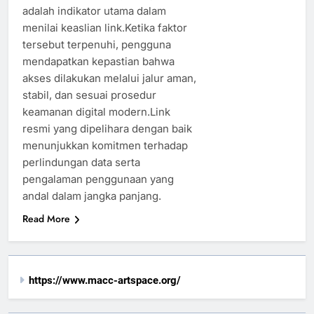
adalah indikator utama dalam
menilai keaslian link.Ketika faktor
tersebut terpenuhi, pengguna
mendapatkan kepastian bahwa
akses dilakukan melalui jalur aman,
stabil, dan sesuai prosedur
keamanan digital modern.Link
resmi yang dipelihara dengan baik
menunjukkan komitmen terhadap
perlindungan data serta
pengalaman penggunaan yang
andal dalam jangka panjang.
Read More
https://www.macc-artspace.org/