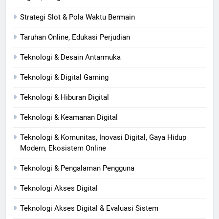
Strategi Slot & Pola Waktu Bermain
Taruhan Online, Edukasi Perjudian
Teknologi & Desain Antarmuka
Teknologi & Digital Gaming
Teknologi & Hiburan Digital
Teknologi & Keamanan Digital
Teknologi & Komunitas, Inovasi Digital, Gaya Hidup
Modern, Ekosistem Online
Teknologi & Pengalaman Pengguna
Teknologi Akses Digital
Teknologi Akses Digital & Evaluasi Sistem