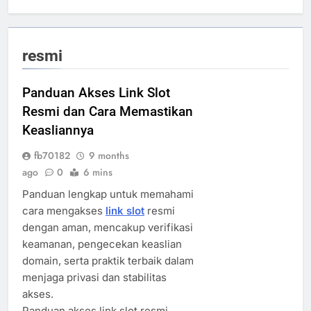
resmi
Panduan Akses Link Slot
Resmi dan Cara Memastikan
Keasliannya
fb70182
9 months
ago
0
6 mins
Panduan lengkap untuk memahami
cara mengakses
link slot
resmi
dengan aman, mencakup verifikasi
keamanan, pengecekan keaslian
domain, serta praktik terbaik dalam
menjaga privasi dan stabilitas
akses.
Panduan akses link slot resmi