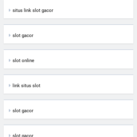
situs link slot gacor
slot gacor
slot online
link situs slot
slot gacor
slot gacor