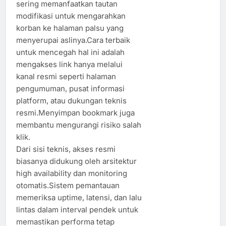
sering memanfaatkan tautan
modifikasi untuk mengarahkan
korban ke halaman palsu yang
menyerupai aslinya.Cara terbaik
untuk mencegah hal ini adalah
mengakses link hanya melalui
kanal resmi seperti halaman
pengumuman, pusat informasi
platform, atau dukungan teknis
resmi.Menyimpan bookmark juga
membantu mengurangi risiko salah
klik.
Dari sisi teknis, akses resmi
biasanya didukung oleh arsitektur
high availability dan monitoring
otomatis.Sistem pemantauan
memeriksa uptime, latensi, dan lalu
lintas dalam interval pendek untuk
memastikan performa tetap