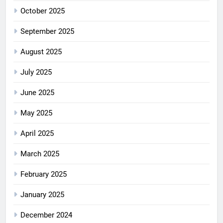
October 2025
September 2025
August 2025
July 2025
June 2025
May 2025
April 2025
March 2025
February 2025
January 2025
December 2024