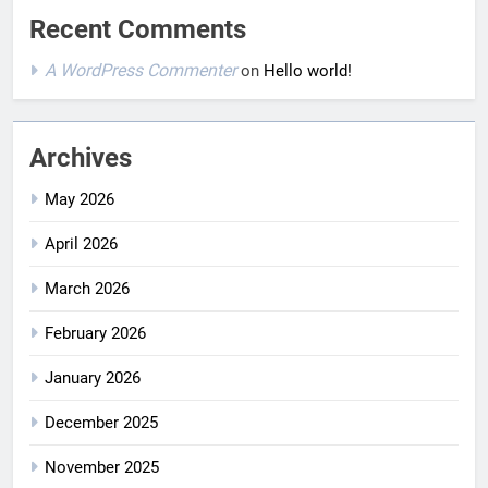
Recent Comments
A WordPress Commenter
on
Hello world!
Archives
May 2026
April 2026
March 2026
February 2026
January 2026
December 2025
November 2025