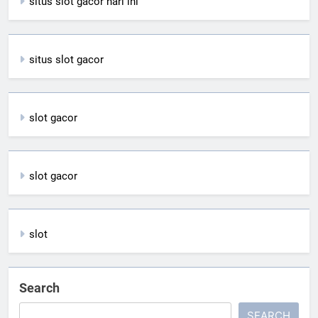
situs slot gacor hari ini
situs slot gacor
slot gacor
slot gacor
slot
Search
SEARCH