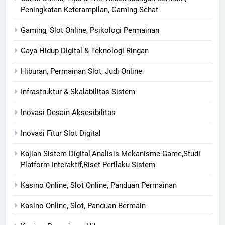
Peningkatan Keterampilan, Gaming Sehat
Gaming, Slot Online, Psikologi Permainan
Gaya Hidup Digital & Teknologi Ringan
Hiburan, Permainan Slot, Judi Online
Infrastruktur & Skalabilitas Sistem
Inovasi Desain Aksesibilitas
Inovasi Fitur Slot Digital
Kajian Sistem Digital,Analisis Mekanisme Game,Studi
Platform Interaktif,Riset Perilaku Sistem
Kasino Online, Slot Online, Panduan Permainan
Kasino Online, Slot, Panduan Bermain