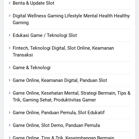
Berita & Update Slot
Digital Wellness Gaming Lifestyle Mental Health Healthy
Gaming
Edukasi Game / Teknologi Slot
Fintech, Teknologi Digital, Slot Online, Keamanan
Transaksi
Game & Teknologi
Game Online, Keamanan Digital, Panduan Slot
Game Online, Kesehatan Mental, Strategi Bermain, Tips &
Trik, Gaming Sehat, Produktivitas Gamer
Game Online, Panduan Pemula, Slot Edukatif
Game Online, Slot Demo, Panduan Pemula
Game Online, Tips & Trik, Keseimbangan Bermain,