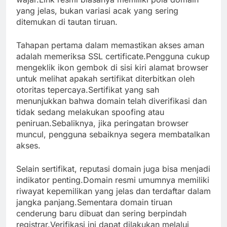
yang jelas, bukan variasi acak yang sering
ditemukan di tautan tiruan.
Tahapan pertama dalam memastikan akses aman
adalah memeriksa SSL certificate.Pengguna cukup
mengeklik ikon gembok di sisi kiri alamat browser
untuk melihat apakah sertifikat diterbitkan oleh
otoritas tepercaya.Sertifikat yang sah
menunjukkan bahwa domain telah diverifikasi dan
tidak sedang melakukan spoofing atau
peniruan.Sebaliknya, jika peringatan browser
muncul, pengguna sebaiknya segera membatalkan
akses.
Selain sertifikat, reputasi domain juga bisa menjadi
indikator penting.Domain resmi umumnya memiliki
riwayat kepemilikan yang jelas dan terdaftar dalam
jangka panjang.Sementara domain tiruan
cenderung baru dibuat dan sering berpindah
registrar.Verifikasi ini dapat dilakukan melalui