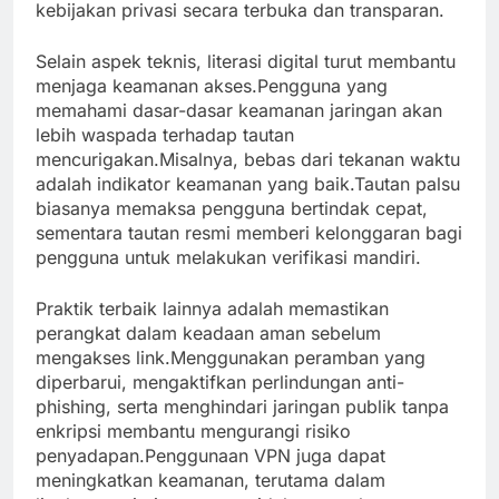
kebijakan privasi secara terbuka dan transparan.
Selain aspek teknis, literasi digital turut membantu
menjaga keamanan akses.Pengguna yang
memahami dasar-dasar keamanan jaringan akan
lebih waspada terhadap tautan
mencurigakan.Misalnya, bebas dari tekanan waktu
adalah indikator keamanan yang baik.Tautan palsu
biasanya memaksa pengguna bertindak cepat,
sementara tautan resmi memberi kelonggaran bagi
pengguna untuk melakukan verifikasi mandiri.
Praktik terbaik lainnya adalah memastikan
perangkat dalam keadaan aman sebelum
mengakses link.Menggunakan peramban yang
diperbarui, mengaktifkan perlindungan anti-
phishing, serta menghindari jaringan publik tanpa
enkripsi membantu mengurangi risiko
penyadapan.Penggunaan VPN juga dapat
meningkatkan keamanan, terutama dalam