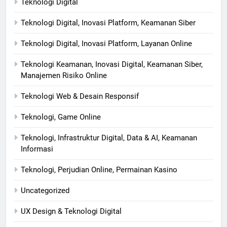
Teknologi Digital
Teknologi Digital, Inovasi Platform, Keamanan Siber
Teknologi Digital, Inovasi Platform, Layanan Online
Teknologi Keamanan, Inovasi Digital, Keamanan Siber,
Manajemen Risiko Online
Teknologi Web & Desain Responsif
Teknologi, Game Online
Teknologi, Infrastruktur Digital, Data & AI, Keamanan
Informasi
Teknologi, Perjudian Online, Permainan Kasino
Uncategorized
UX Design & Teknologi Digital