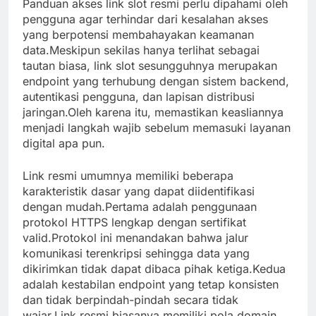
Panduan akses link slot resmi perlu dipahami oleh
pengguna agar terhindar dari kesalahan akses
yang berpotensi membahayakan keamanan
data.Meskipun sekilas hanya terlihat sebagai
tautan biasa, link slot sesungguhnya merupakan
endpoint yang terhubung dengan sistem backend,
autentikasi pengguna, dan lapisan distribusi
jaringan.Oleh karena itu, memastikan keasliannya
menjadi langkah wajib sebelum memasuki layanan
digital apa pun.
Link resmi umumnya memiliki beberapa
karakteristik dasar yang dapat diidentifikasi
dengan mudah.Pertama adalah penggunaan
protokol HTTPS lengkap dengan sertifikat
valid.Protokol ini menandakan bahwa jalur
komunikasi terenkripsi sehingga data yang
dikirimkan tidak dapat dibaca pihak ketiga.Kedua
adalah kestabilan endpoint yang tetap konsisten
dan tidak berpindah-pindah secara tidak
wajar.Link resmi biasanya memiliki pola domain