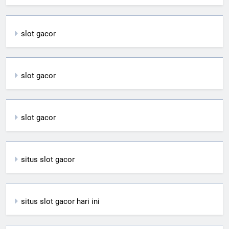
slot gacor
slot gacor
slot gacor
situs slot gacor
situs slot gacor hari ini