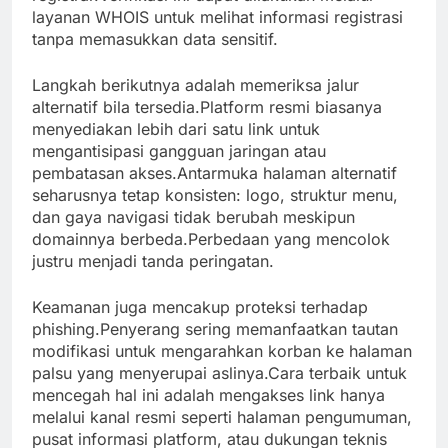
layanan WHOIS untuk melihat informasi registrasi
tanpa memasukkan data sensitif.
Langkah berikutnya adalah memeriksa jalur
alternatif bila tersedia.Platform resmi biasanya
menyediakan lebih dari satu link untuk
mengantisipasi gangguan jaringan atau
pembatasan akses.Antarmuka halaman alternatif
seharusnya tetap konsisten: logo, struktur menu,
dan gaya navigasi tidak berubah meskipun
domainnya berbeda.Perbedaan yang mencolok
justru menjadi tanda peringatan.
Keamanan juga mencakup proteksi terhadap
phishing.Penyerang sering memanfaatkan tautan
modifikasi untuk mengarahkan korban ke halaman
palsu yang menyerupai aslinya.Cara terbaik untuk
mencegah hal ini adalah mengakses link hanya
melalui kanal resmi seperti halaman pengumuman,
pusat informasi platform, atau dukungan teknis