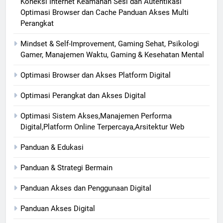
Koneksi Internet Keamanan Sesi dan Autentikasi
Optimasi Browser dan Cache Panduan Akses Multi
Perangkat
Mindset & Self-Improvement, Gaming Sehat, Psikologi
Gamer, Manajemen Waktu, Gaming & Kesehatan Mental
Optimasi Browser dan Akses Platform Digital
Optimasi Perangkat dan Akses Digital
Optimasi Sistem Akses,Manajemen Performa
Digital,Platform Online Terpercaya,Arsitektur Web
Panduan & Edukasi
Panduan & Strategi Bermain
Panduan Akses dan Penggunaan Digital
Panduan Akses Digital