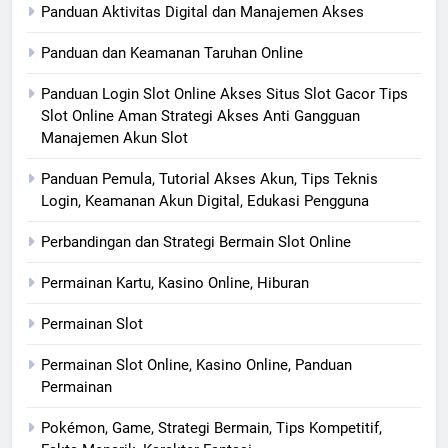
Panduan Aktivitas Digital dan Manajemen Akses
Panduan dan Keamanan Taruhan Online
Panduan Login Slot Online Akses Situs Slot Gacor Tips
Slot Online Aman Strategi Akses Anti Gangguan
Manajemen Akun Slot
Panduan Pemula, Tutorial Akses Akun, Tips Teknis
Login, Keamanan Akun Digital, Edukasi Pengguna
Perbandingan dan Strategi Bermain Slot Online
Permainan Kartu, Kasino Online, Hiburan
Permainan Slot
Permainan Slot Online, Kasino Online, Panduan
Permainan
Pokémon, Game, Strategi Bermain, Tips Kompetitif,