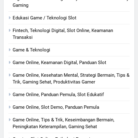
Gaming
Edukasi Game / Teknologi Slot
Fintech, Teknologi Digital, Slot Online, Keamanan
Transaksi
Game & Teknologi
Game Online, Keamanan Digital, Panduan Slot
Game Online, Kesehatan Mental, Strategi Bermain, Tips &
Trik, Gaming Sehat, Produktivitas Gamer
Game Online, Panduan Pemula, Slot Edukatif
Game Online, Slot Demo, Panduan Pemula
Game Online, Tips & Trik, Keseimbangan Bermain,
Peningkatan Keterampilan, Gaming Sehat