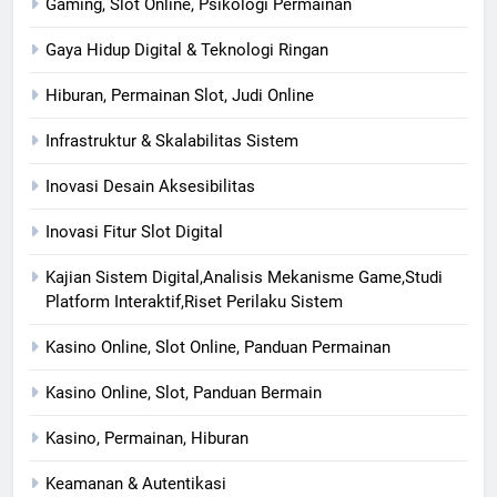
Gaming, Slot Online, Psikologi Permainan
Gaya Hidup Digital & Teknologi Ringan
Hiburan, Permainan Slot, Judi Online
Infrastruktur & Skalabilitas Sistem
Inovasi Desain Aksesibilitas
Inovasi Fitur Slot Digital
Kajian Sistem Digital,Analisis Mekanisme Game,Studi
Platform Interaktif,Riset Perilaku Sistem
Kasino Online, Slot Online, Panduan Permainan
Kasino Online, Slot, Panduan Bermain
Kasino, Permainan, Hiburan
Keamanan & Autentikasi