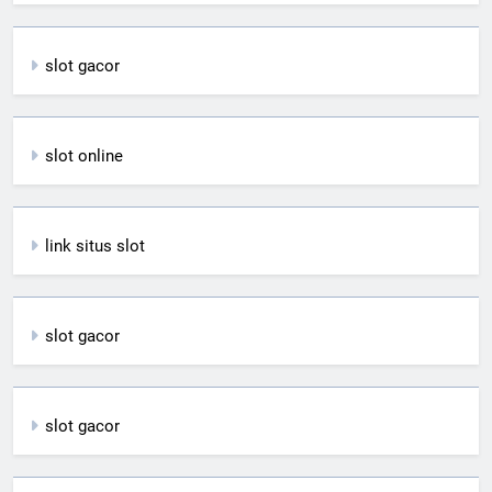
slot gacor
slot online
link situs slot
slot gacor
slot gacor